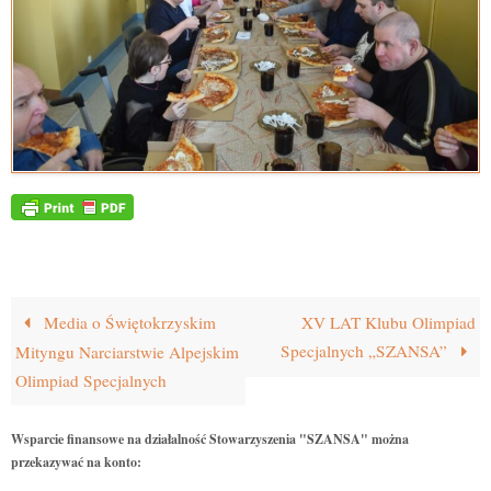
Media o Świętokrzyskim
XV LAT Klubu Olimpiad
Specjalnych „SZANSA”
Mityngu Narciarstwie Alpejskim
Olimpiad Specjalnych
Wsparcie finansowe na działalność Stowarzyszenia "SZANSA" można
przekazywać na konto: