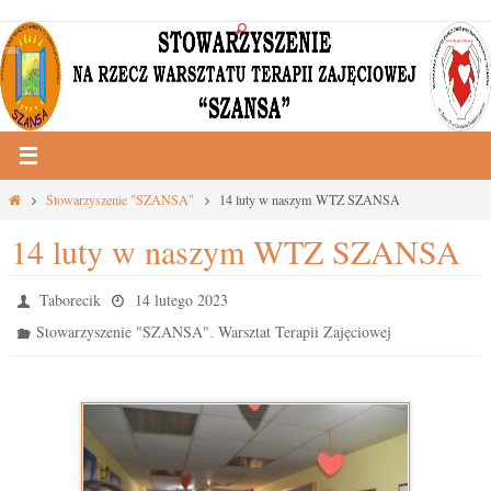
Przejdź
do
treści
Strona
Stowarzyszenie "SZANSA"
14 luty w naszym WTZ SZANSA
główna
14 luty w naszym WTZ SZANSA
Taborecik
14 lutego 2023
,
Stowarzyszenie "SZANSA"
Warsztat Terapii Zajęciowej