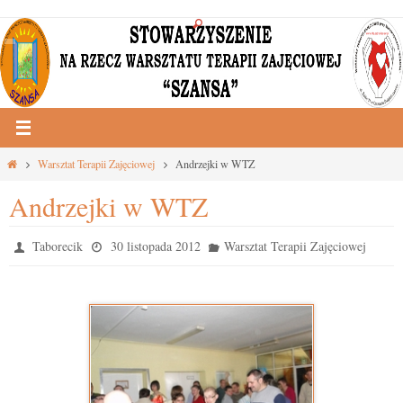
Przejdź
do
treści
Strona
Warsztat Terapii Zajęciowej
Andrzejki w WTZ
główna
Andrzejki w WTZ
Taborecik
30 listopada 2012
Warsztat Terapii Zajęciowej