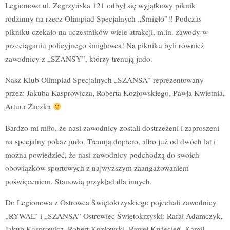
Legionowo ul. Zegrzyńska 121 odbył się wyjątkowy piknik
rodzinny na rzecz Olimpiad Specjalnych „Śmigło”!! Podczas
pikniku czekało na uczestników wiele atrakcji, m.in. zawody w
przeciąganiu policyjnego śmigłowca! Na pikniku byli również
zawodnicy z „SZANSY”, którzy trenują judo.
Nasz Klub Olimpiad Specjalnych „SZANSA” reprezentowany
przez: Jakuba Kasprowicza, Roberta Kozłowskiego, Pawła Kwietnia,
Artura Żaczka
Bardzo mi miło, że nasi zawodnicy zostali dostrzeżeni i zaproszeni
na specjalny pokaz judo. Trenują dopiero, albo już od dwóch lat i
można powiedzieć, że nasi zawodnicy podchodzą do swoich
obowiązków sportowych z najwyższym zaangażowaniem
poświęceniem. Stanowią przykład dla innych.
Do Legionowa z Ostrowca Świętokrzyskiego pojechali zawodnicy
„RYWAL” i „SZANSA” Ostrowiec Świętokrzyski: Rafał Adamczyk,
Jakub Kasprowicz, Robert Kozłowski, Paweł Kwiecień, Kamil