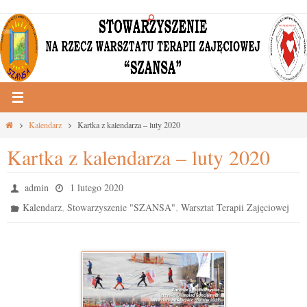
Przejdź
do
treści
Strona
Kalendarz
Kartka z kalendarza – luty 2020
główna
Kartka z kalendarza – luty 2020
admin
1 lutego 2020
,
,
Kalendarz
Stowarzyszenie "SZANSA"
Warsztat Terapii Zajęciowej