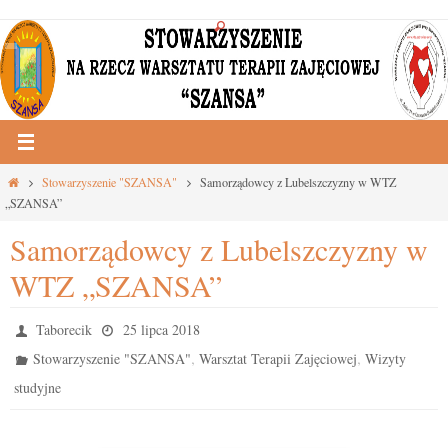
Przejdź
do
treści
Strona
Stowarzyszenie "SZANSA"
Samorządowcy z Lubelszczyzny w WTZ
główna
„SZANSA”
Samorządowcy z Lubelszczyzny w
WTZ „SZANSA”
Taborecik
25 lipca 2018
,
,
Stowarzyszenie "SZANSA"
Warsztat Terapii Zajęciowej
Wizyty
studyjne