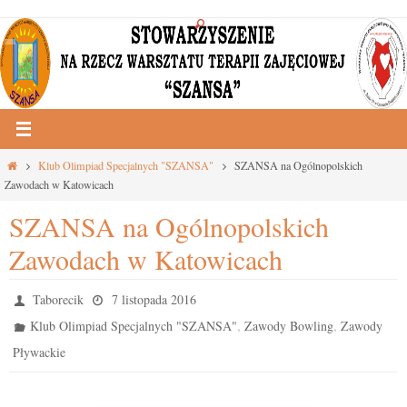
Przejdź
do
treści
Strona
Klub Olimpiad Specjalnych "SZANSA"
SZANSA na Ogólnopolskich
główna
Zawodach w Katowicach
SZANSA na Ogólnopolskich
Zawodach w Katowicach
Taborecik
7 listopada 2016
,
,
Klub Olimpiad Specjalnych "SZANSA"
Zawody Bowling
Zawody
Pływackie