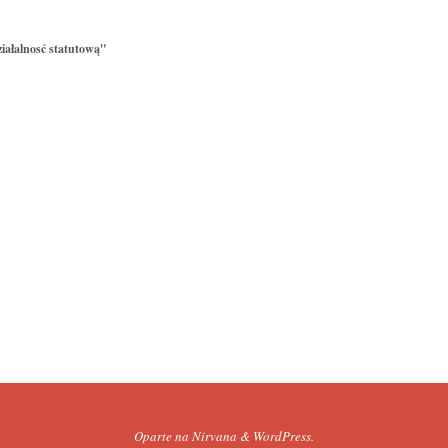
iałalnosć statutową"
Oparte na
Nirvana
&
WordPress.