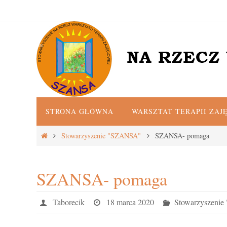
Przejdź
do
treści
Przejdź
STRONA GŁÓWNA
WARSZTAT TERAPII ZAJ
do
treści
Strona
Stowarzyszenie "SZANSA"
SZANSA- pomaga
główna
SZANSA- pomaga
Taborecik
18 marca 2020
Stowarzyszeni