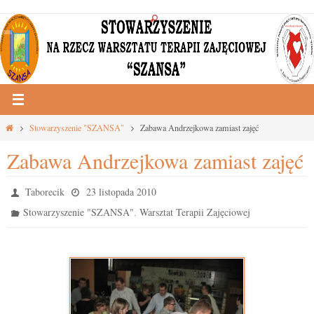
Przejdź
do
treści
Strona
Stowarzyszenie "SZANSA"
Zabawa Andrzejkowa zamiast zajęć
główna
Zabawa Andrzejkowa zamiast zajęć
Taborecik
23 listopada 2010
,
Stowarzyszenie "SZANSA"
Warsztat Terapii Zajęciowej