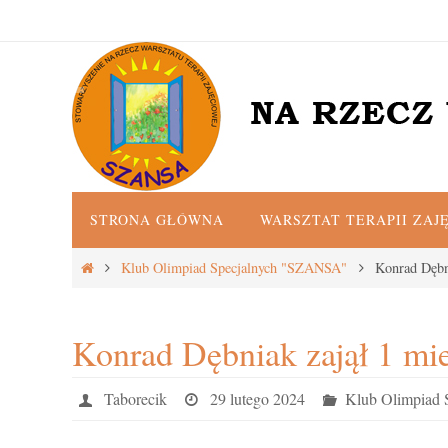
Przejdź
do
treści
Przejdź
STRONA GŁÓWNA
WARSZTAT TERAPII ZAJ
do
treści
Strona
Klub Olimpiad Specjalnych "SZANSA"
Konrad Dębni
główna
Konrad Dębniak zajął 1 mie
Taborecik
29 lutego 2024
Klub Olimpiad