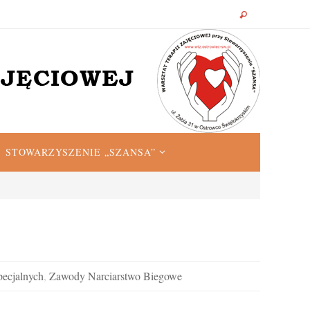
STOWARZYSZENIE „SZANSA”
pecjalnych
,
Zawody Narciarstwo Biegowe