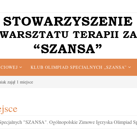
ĘCIOWEJ
KLUB OLIMPIAD SPECJALNYCH „SZANSA”
ak zajął 1 miejsce
jsce
 Specjalnych "SZANSA"
,
Ogólnopolskie Zimowe Igrzyska Olimpiad S