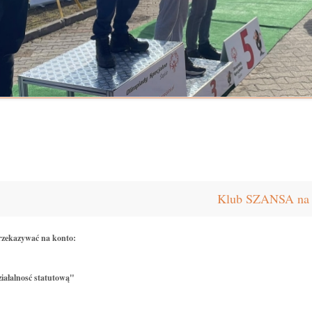
Klub SZANSA na X
rzekazywać na konto:
iałalnosć statutową"