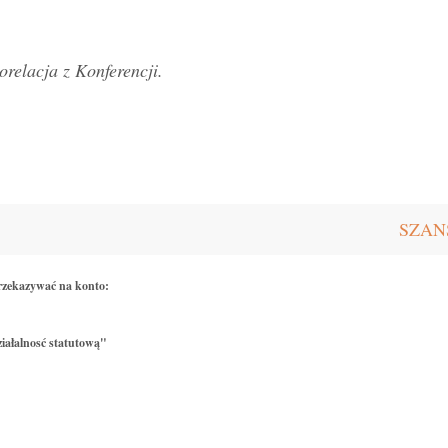
torelacja z Konferencji.
SZANS
rzekazywać na konto:
iałalnosć statutową"