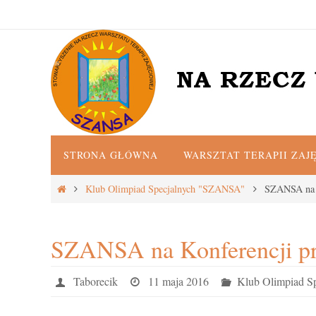
Przejdź
do
treści
Przejdź
STRONA GŁÓWNA
WARSZTAT TERAPII ZAJ
do
treści
Strona
Klub Olimpiad Specjalnych "SZANSA"
SZANSA na K
główna
SZANSA na Konferencji pr
Taborecik
11 maja 2016
Klub Olimpiad 