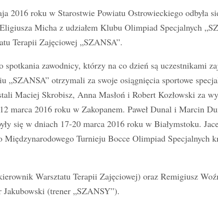
ja 2016 roku w Starostwie Powiatu Ostrowieckiego odbyła si
 Eligiusza Micha z udziałem Klubu Olimpiad Specjalnych „S
atu Terapii Zajęciowej „SZANSA”.
o spotkania zawodnicy, którzy na co dzień są uczestnikami za
iu „SZANSA” otrzymali za swoje osiągnięcia sportowe specjal
stali Maciej Skrobisz, Anna Masłoń i Robert Kozłowski za 
9-12 marca 2016 roku w Zakopanem. Paweł Dunal i Marcin Du
yły się w dniach 17-20 marca 2016 roku w Białymstoku. Jace
o Międzynarodowego Turnieju Bocce Olimpiad Specjalnych kr
(kierownik Warsztatu Terapii Zajęciowej) oraz Remigiusz W
r Jakubowski (trener „SZANSY”).