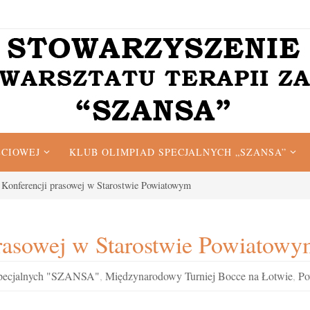
ĘCIOWEJ
KLUB OLIMPIAD SPECJALNYCH „SZANSA”
onferencji prasowej w Starostwie Powiatowym
asowej w Starostwie Powiatowy
Specjalnych "SZANSA"
,
Międzynarodowy Turniej Bocce na Łotwie
,
Po