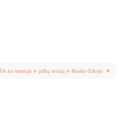
A na turnieju w piłkę nożną w Busku-Zdroju