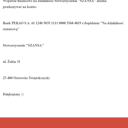
Wsparcie finansowe na działalność Stowarzyszenia "SZANSA" można
przekazywać na konto:
Bank PEKAO S.A. 61 1240 5035 1111 0000 5568 4819 z dopiskiem "Na działalnosć
statutową"
Stowarzyszenie "SZANSA"
ul. Żabia 31
27-400 Ostrowiec Świętokrzyski
Dziękujemy :)