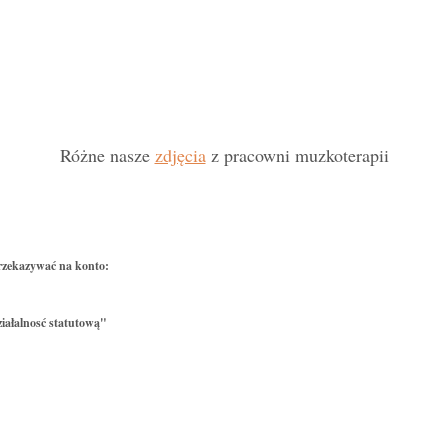
Różne nasze
zdjęcia
z pracowni muzkoterapii
rzekazywać na konto:
iałalnosć statutową"