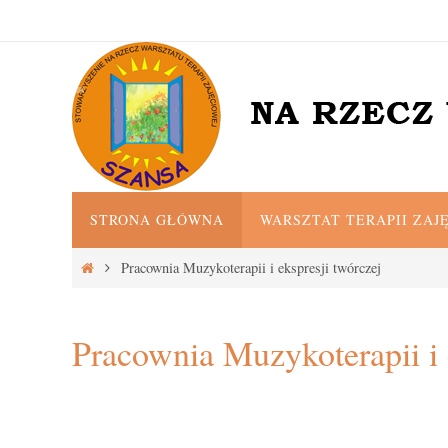
Przejdź
do
treści
Przejdź
STRONA GŁÓWNA
WARSZTAT TERAPII ZAJ
do
treści
Strona
Pracownia Muzykoterapii i ekspresji twórczej
główna
Pracownia Muzykoterapii i 