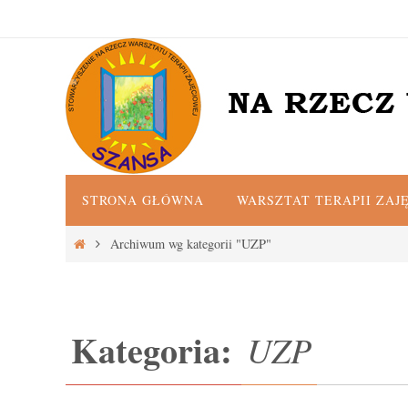
Przejdź
do
treści
Przejdź
STRONA GŁÓWNA
WARSZTAT TERAPII ZAJ
do
treści
Strona
Archiwum wg kategorii "UZP"
główna
Kategoria:
UZP