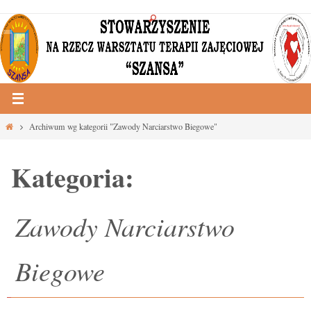
Przejdź
do
treści
Strona
Archiwum wg kategorii "Zawody Narciarstwo Biegowe"
główna
Kategoria:
Zawody Narciarstwo
Biegowe