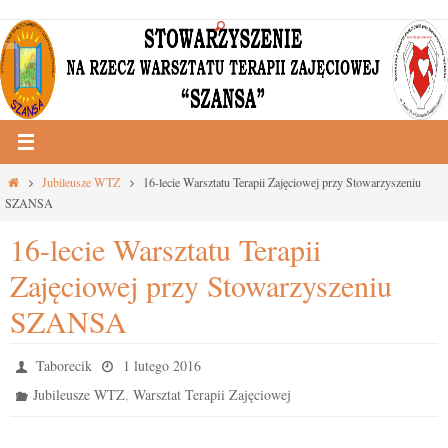
Przejdź
do
treści
Strona
Jubileusze WTZ
16-lecie Warsztatu Terapii Zajęciowej przy Stowarzyszeniu
główna
SZANSA
16-lecie Warsztatu Terapii
Zajęciowej przy Stowarzyszeniu
SZANSA
Taborecik
1 lutego 2016
,
Jubileusze WTZ
Warsztat Terapii Zajęciowej