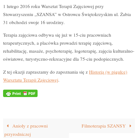
1 lutego 2016 roku Warsztat Terapii Zajęciowej przy
Stowarzyszeniu „SZANSA” w Ostrowcu Świętokrzyskim ul. Żabia
31 obchodzi swoje 16 urodziny.
Terapia zajęciowa odbywa się już w 15-ciu pracowniach
terapeutycznych, a placówka prowadzi terapię zajęciową,
rehabilitację, masaże, psychoterapię, logoterapię, zajęcia kulturalno-
oświatowe, turystyczno-rekreacyjne dla 75-ciu podopiecznych.
Z tej okazji zapraszamy do zapoznania się z
Historią (w pigułce)
Warsztatu Terapii Zajęciowej
.
Anioły z pracowni
Filmoterapia SZANSY
przyrodniczej