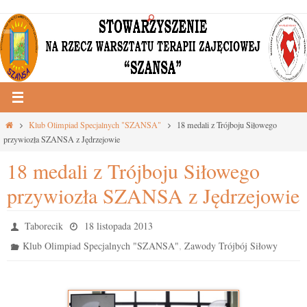
Przejdź
do
treści
Strona
Klub Olimpiad Specjalnych "SZANSA"
18 medali z Trójboju Siłowego
główna
przywiozła SZANSA z Jędrzejowie
18 medali z Trójboju Siłowego
przywiozła SZANSA z Jędrzejowie
Taborecik
18 listopada 2013
,
Klub Olimpiad Specjalnych "SZANSA"
Zawody Trójbój Siłowy