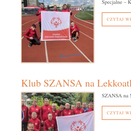
Specjalne – K
CZYTAJ W
Klub SZANSA na Lekkoatl
SZANSA na Św
CZYTAJ W