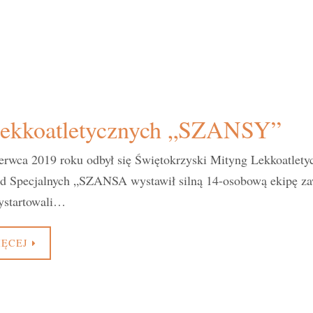
 lekkoatletycznych „SZANSY”
erwca 2019 roku odbył się Świętokrzyski Mityng Lekkoatlety
d Specjalnych „SZANSA wystawił silną 14-osobową ekipę zaw
ystartowali…
IĘCEJ