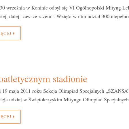
30 września w Koninie odbył się VI Ogólnopolski Mityng Le
ciej, dalej- zawsze razem”. Wzięło w nim udział 300 niepeł
IĘCEJ
atletycznym stadionie
 19 maja 2011 roku Sekcja Olimpiad Specjalnych „SZANSA” dz
zięła udział w Świętokrzyskim Mityngu Olimpiad Specjalnyc
IĘCEJ