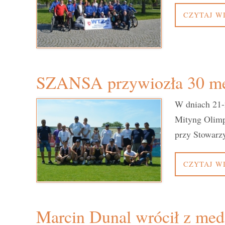
CZYTAJ W
SZANSA przywiozła 30 me
W dniach 21-
Mityng Olimp
przy Stowar
CZYTAJ W
Marcin Dunal wrócił z med