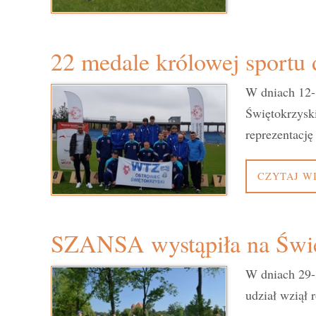
22 medale królowej sport
W dniach 12-
Świętokrzysk
reprezentac
CZYTAJ W
SZANSA wystąpiła na Świę
W dniach 29-
udział wziął