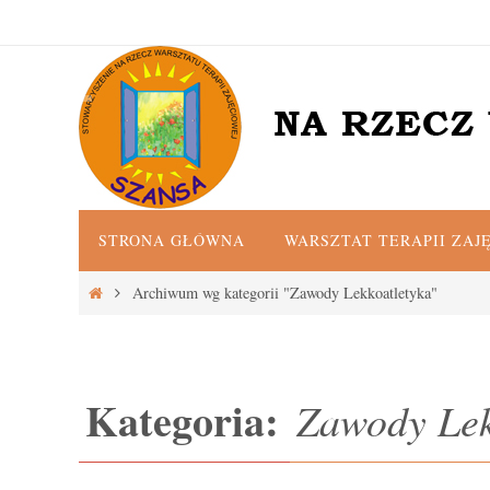
Przejdź
do
treści
Przejdź
STRONA GŁÓWNA
WARSZTAT TERAPII ZAJ
do
treści
Strona
Archiwum wg kategorii "Zawody Lekkoatletyka"
główna
Kategoria:
Zawody Lek