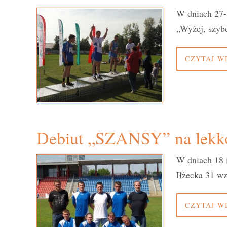
W dniach 27-
„Wyżej, szyb
CZYTAJ W
Debiut „SZANSY” na lekko
W dniach 18 i
Iłżecka 31 w
CZYTAJ W