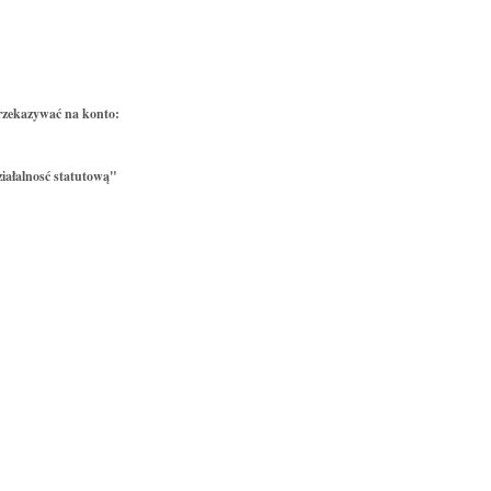
rzekazywać na konto:
iałalnosć statutową"