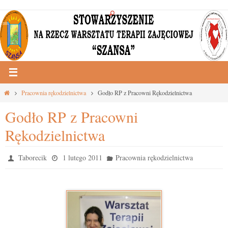
Przejdź
do
treści
Strona
Pracownia rękodzielnictwa
Godło RP z Pracowni Rękodzielnictwa
główna
Godło RP z Pracowni
Rękodzielnictwa
Taborecik
1 lutego 2011
Pracownia rękodzielnictwa