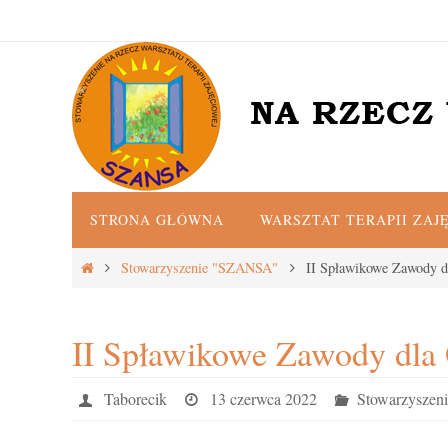
Przejdź
do
treści
Przejdź
STRONA GŁÓWNA
WARSZTAT TERAPII ZAJ
do
treści
Strona
Stowarzyszenie "SZANSA"
II Spławikowe Zawody d
główna
II Spławikowe Zawody dla 
Taborecik
13 czerwca 2022
Stowarzysze