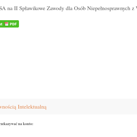
A na I
I Spławikowe Zawody dla Osób Niepełnosprawnych z 
nością Intelektualną
rzekazywać na konto: