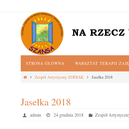
Przejdź
do
treści
Przejdź
STRONA GŁÓWNA
WARSZTAT TERAPII ZAJ
do
treści
Strona
Zespół Artystyczny ZODIAK
Jasełka 2018
główna
Jasełka 2018
admin
24 grudnia 2018
Zespół Artystyc