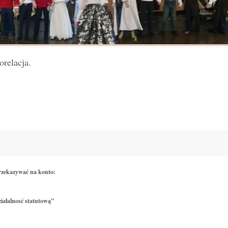
orelacja.
rzekazywać na konto:
iałalnosć statutową"