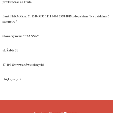
przekazywać na konto:
Bank PEKAO S.A. 61 1240 5035 1111 0000 5568 4819 z dopiskiem "Na działalnosć
statutową"
Stowarzyszenie "SZANSA"
ul. Żabia 31
27-400 Ostrowiec Świętokrzyski
Dziękujemy :)
Oparte na
Nirvana
&
WordPress.