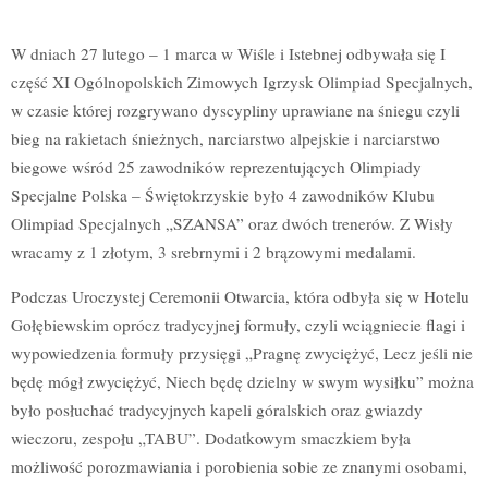
W dniach 27 lutego – 1 marca w Wiśle i Istebnej odbywała się I
część XI Ogólnopolskich Zimowych Igrzysk Olimpiad Specjalnych,
w czasie której rozgrywano dyscypliny uprawiane na śniegu czyli
bieg na rakietach śnieżnych, narciarstwo alpejskie i narciarstwo
biegowe wśród 25 zawodników reprezentujących Olimpiady
Specjalne Polska – Świętokrzyskie było 4 zawodników Klubu
Olimpiad Specjalnych „SZANSA” oraz dwóch trenerów. Z Wisły
wracamy z 1 złotym, 3 srebrnymi i 2 brązowymi medalami.
Podczas Uroczystej Ceremonii Otwarcia, która odbyła się w Hotelu
Gołębiewskim oprócz tradycyjnej formuły, czyli wciągniecie flagi i
wypowiedzenia formuły przysięgi „Pragnę zwyciężyć, Lecz jeśli nie
będę mógł zwyciężyć, Niech będę dzielny w swym wysiłku” można
było posłuchać tradycyjnych kapeli góralskich oraz gwiazdy
wieczoru, zespołu „TABU”. Dodatkowym smaczkiem była
możliwość porozmawiania i porobienia sobie ze znanymi osobami,