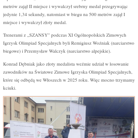
metrów zajął II miejsce i wywalczył srebrny medal przegrywając
jedynie 1,34 sekundy, natomiast w biegu na 500 metrów zajął I
miejsce i wywalczył złoty medal.
Trenerami z „SZANSY” podczas XI Ogólnopolskich Zimowych
Igrzysk Olimpiad Specjalnych byli Remigiusz Woźniak (narciarstwo
biegowe) i Przemysław Walczyk (narciarstwo alpejskie).
Konrad Dębniak jako złoty medalista weźmie udział w losowanie
zawodników na Światowe Zimowe Igrzyska Olimpiad Specjalnych,
które się odbędą we Włoszech w 2025 roku. Więc mocno trzymamy
kciuki.