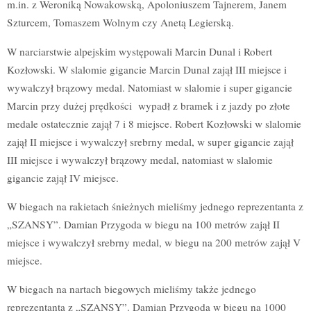
m.in. z Weroniką Nowakowską, Apoloniuszem Tajnerem, Janem
Szturcem, Tomaszem Wolnym czy Anetą Legierską.
W narciarstwie alpejskim występowali Marcin Dunal i Robert
Kozłowski. W slalomie gigancie Marcin Dunal zajął III miejsce i
wywalczył brązowy medal. Natomiast w slalomie i super gigancie
Marcin przy dużej prędkości wypadł z bramek i z jazdy po złote
medale ostatecznie zajął 7 i 8 miejsce. Robert Kozłowski w slalomie
zajął II miejsce i wywalczył srebrny medal, w super gigancie zajął
III miejsce i wywalczył brązowy medal, natomiast w slalomie
gigancie zajął IV miejsce.
W biegach na rakietach śnieżnych mieliśmy jednego reprezentanta z
„SZANSY”. Damian Przygoda w biegu na 100 metrów zajął II
miejsce i wywalczył srebrny medal, w biegu na 200 metrów zajął V
miejsce.
W biegach na nartach biegowych mieliśmy także jednego
reprezentanta z „SZANSY”. Damian Przygoda w biegu na 1000