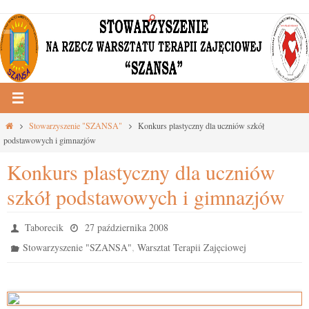
Przejdź
do
treści
Strona
Stowarzyszenie "SZANSA"
Konkurs plastyczny dla uczniów szkół
główna
podstawowych i gimnazjów
Konkurs plastyczny dla uczniów
szkół podstawowych i gimnazjów
Taborecik
27 października 2008
,
Stowarzyszenie "SZANSA"
Warsztat Terapii Zajęciowej