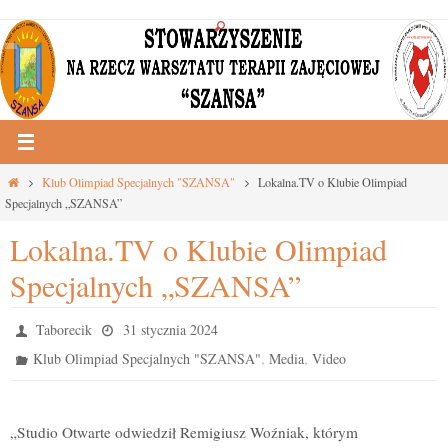
Przejdź
do
treści
Strona
Klub Olimpiad Specjalnych "SZANSA"
Lokalna.TV o Klubie Olimpiad
główna
Specjalnych „SZANSA”
Lokalna.TV o Klubie Olimpiad
Specjalnych „SZANSA”
Taborecik
31 stycznia 2024
,
,
Klub Olimpiad Specjalnych "SZANSA"
Media
Video
„Studio Otwarte odwiedził Remigiusz Woźniak, którym