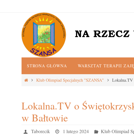
Przejdź
do
treści
Przejdź
STRONA GŁÓWNA
WARSZTAT TERAPII ZAJ
do
treści
Strona
Klub Olimpiad Specjalnych "SZANSA"
Lokalna.TV 
główna
Lokalna.TV o Świętokrzysk
w Bałtowie
Taborecik
1 lutego 2024
Klub Olimpiad 