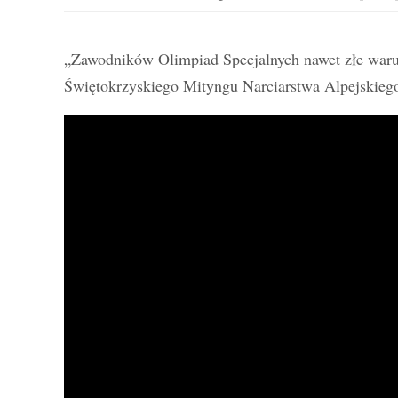
„Zawodników Olimpiad Specjalnych nawet złe warunk
Świętokrzyskiego Mityngu Narciarstwa Alpejskiego O