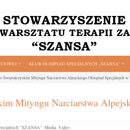
ĘCIOWEJ
KLUB OLIMPIAD SPECJALNYCH „SZANSA”
o Świętokrzyskim Mityngu Narciarstwa Alpejskiego Olimpiad Specjalnych w 
im Mityngu Narciarstwa Alpejsk
Specjalnych "SZANSA"
,
Media
,
Video