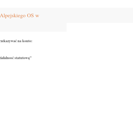
Alpejskiego OS w
rzekazywać na konto:
iałalnosć statutową"