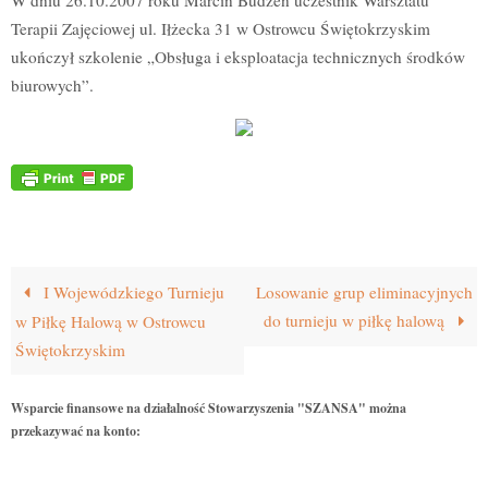
W dniu 26.10.2007 roku Marcin Budzeń uczestnik Warsztatu
Terapii Zajęciowej ul. Iłżecka 31 w Ostrowcu Świętokrzyskim
ukończył szkolenie „Obsługa i eksploatacja technicznych środków
biurowych”.
I Wojewódzkiego Turnieju
Losowanie grup eliminacyjnych
do turnieju w piłkę halową
w Piłkę Halową w Ostrowcu
Świętokrzyskim
Wsparcie finansowe na działalność Stowarzyszenia "SZANSA" można
przekazywać na konto: