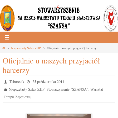
Przejdź
do
treści
Strona
Nieprzetarty Szlak ZHP
Oficjalnie u naszych przyjaciół harcerzy
główna
Oficjalnie u naszych przyjaciół
harcerzy
Taborecik
25 października 2011
,
,
Nieprzetarty Szlak ZHP
Stowarzyszenie "SZANSA"
Warsztat
Terapii Zajęciowej