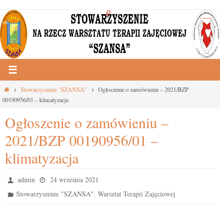
Przejdź
do
treści
Strona
Stowarzyszenie "SZANSA"
Ogłoszenie o zamówieniu – 2021/BZP
główna
00190956/01 – klimatyzacja
Ogłoszenie o zamówieniu –
2021/BZP 00190956/01 –
klimatyzacja
admin
24 września 2021
,
Stowarzyszenie "SZANSA"
Warsztat Terapii Zajęciowej