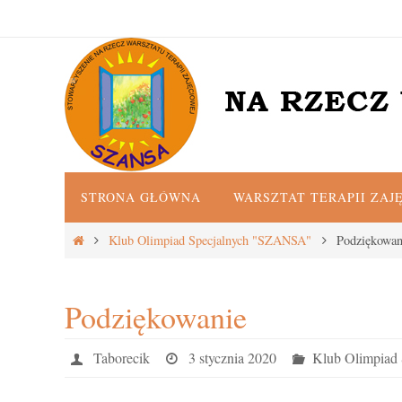
Przejdź
do
treści
Przejdź
STRONA GŁÓWNA
WARSZTAT TERAPII ZAJ
do
treści
Strona
Klub Olimpiad Specjalnych "SZANSA"
Podziękowan
główna
Podziękowanie
Taborecik
3 stycznia 2020
Klub Olimpiad