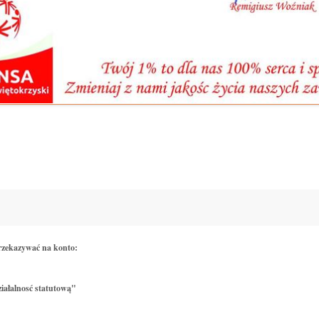
rzekazywać na konto:
iałalnosć statutową"