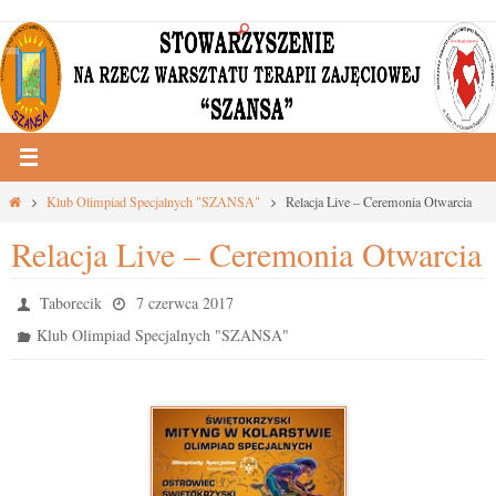
Przejdź
do
treści
Strona
Klub Olimpiad Specjalnych "SZANSA"
Relacja Live – Ceremonia Otwarcia
główna
Relacja Live – Ceremonia Otwarcia
Taborecik
7 czerwca 2017
Klub Olimpiad Specjalnych "SZANSA"