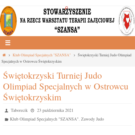
Przejdź
do
treści
Strona
Klub Olimpiad Specjalnych "SZANSA"
Świętokrzyski Turniej Judo Olimpiad
główna
Specjalnych w Ostrowcu Świętokrzyskim
Świętokrzyski Turniej Judo
Olimpiad Specjalnych w Ostrowcu
Świętokrzyskim
Taborecik
23 października 2021
,
Klub Olimpiad Specjalnych "SZANSA"
Zawody Judo