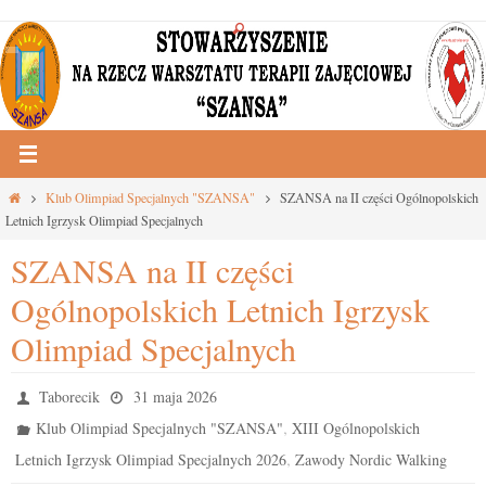
Przejdź
do
treści
Strona
Klub Olimpiad Specjalnych "SZANSA"
SZANSA na II części Ogólnopolskich
główna
Letnich Igrzysk Olimpiad Specjalnych
SZANSA na II części
Ogólnopolskich Letnich Igrzysk
Olimpiad Specjalnych
Taborecik
31 maja 2026
,
Klub Olimpiad Specjalnych "SZANSA"
XIII Ogólnopolskich
,
Letnich Igrzysk Olimpiad Specjalnych 2026
Zawody Nordic Walking