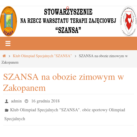
Przejdź
do
treści
Strona
Klub Olimpiad Specjalnych "SZANSA"
SZANSA na obozie zimowym w
główna
Zakopanem
SZANSA na obozie zimowym w
Zakopanem
admin
16 grudnia 2018
,
Klub Olimpiad Specjalnych "SZANSA"
obóz sportowy Olimpiad
Specjalnych