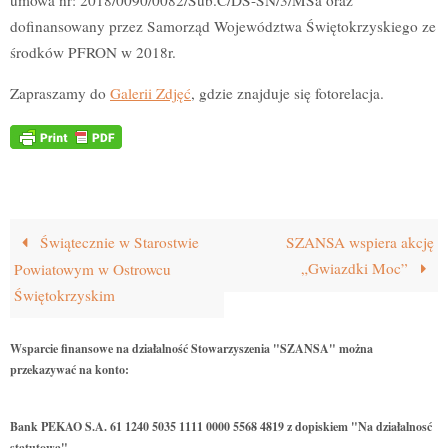
umowa nr: 2018/0090/0082/Sub.C/DS-SN/3/MSa oraz
dofinansowany przez Samorząd Województwa Świętokrzyskiego ze
środków PFRON w 2018r.
Zapraszamy do
Galerii Zdjęć
, gdzie znajduje się fotorelacja.
Świątecznie w Starostwie
SZANSA wspiera akcję
„Gwiazdki Moc”
Powiatowym w Ostrowcu
Świętokrzyskim
Wsparcie finansowe na działalność Stowarzyszenia "SZANSA" można
przekazywać na konto:
Bank PEKAO S.A. 61 1240 5035 1111 0000 5568 4819 z dopiskiem "Na działalnosć
statutową"