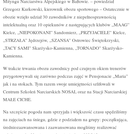
Mityngu Narciarstwa Alpejskiego w Bałtowie. – powiedział
Grzegorz Kurkowski, kierownik obozu sportowego – Ostatecznie w
obozie wzięło udział 30 zawodników z niepełnosprawnością
intelektualną oraz 10 opiekunów z następujących klubów „MAAG”
Kielce, „NIEPOKONANI” Sandomierz, „PRZYJACIELE” Kielce,
„STRZAŁA” Jędrzejów, „SZANSA” Ostrowiec Świętokrzyski,
„TACY SAMI” Skarżysko-Kamienna, „TORNADO” Skarżysko-
Kamienna.
W trakcie trwania obozu zawodnicy pod czujnym okiem trenerów
przygotowywali się zarówno podczas zajęć w Pensjonacie „Maria”
jak i na stokach. Tym razem swoje umiejętności szlifowali w
Centrum Szkoleń Narciarskich NOSAL oraz na Stacji Narciarskiej
MAŁE CICHE.
Na szczęście pogoda nam sprzyjała i większość czasu spędziliśmy
na zajęciach na śniegu, gdzie z podziałem na grupy: początkująca,
średniozaawansowana i zaawansowana mogliśmy realizować