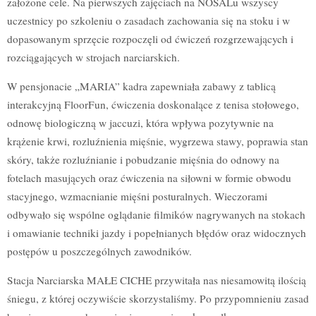
założone cele. Na pierwszych zajęciach na NOSALu wszyscy
uczestnicy po szkoleniu o zasadach zachowania się na stoku i w
dopasowanym sprzęcie rozpoczęli od ćwiczeń rozgrzewających i
rozciągających w strojach narciarskich.
W pensjonacie „MARIA” kadra zapewniała zabawy z tablicą
interakcyjną FloorFun, ćwiczenia doskonalące z tenisa stołowego,
odnowę biologiczną w jaccuzi, która wpływa pozytywnie na
krążenie krwi, rozluźnienia mięśnie, wygrzewa stawy, poprawia stan
skóry, także rozluźnianie i pobudzanie mięśnia do odnowy na
fotelach masujących oraz ćwiczenia na siłowni w formie obwodu
stacyjnego, wzmacnianie mięśni posturalnych. Wieczorami
odbywało się wspólne oglądanie filmików nagrywanych na stokach
i omawianie techniki jazdy i popełnianych błędów oraz widocznych
postępów u poszczególnych zawodników.
Stacja Narciarska MAŁE CICHE przywitała nas niesamowitą ilością
śniegu, z której oczywiście skorzystaliśmy. Po przypomnieniu zasad