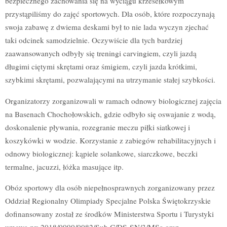
bezpiecznego zachowania się na wyciągu krzesełkowym
przystąpiliśmy do zajęć sportowych. Dla osób, które rozpoczynają
swoja zabawę z dwiema deskami był to nie lada wyczyn zjechać
taki odcinek samodzielnie. Oczywiście dla tych bardziej
zaawansowanych odbyły się treningi carvingiem, czyli jazdą
długimi ciętymi skrętami oraz śmigiem, czyli jazda krótkimi,
szybkimi skrętami, pozwalającymi na utrzymanie stałej szybkości.
Organizatorzy zorganizowali w ramach odnowy biologicznej zajęcia
na Basenach Chochołowskich, gdzie odbyło się oswajanie z wodą,
doskonalenie pływania, rozegranie meczu piłki siatkowej i
koszykówki w wodzie. Korzystanie z zabiegów rehabilitacyjnych i
odnowy biologicznej: kąpiele solankowe, siarczkowe, beczki
termalne, jacuzzi, łóżka masujące itp.
Obóz sportowy dla osób niepełnosprawnych zorganizowany przez
Oddział Regionalny Olimpiady Specjalne Polska Świętokrzyskie
dofinansowany został ze środków Ministerstwa Sportu i Turystyki