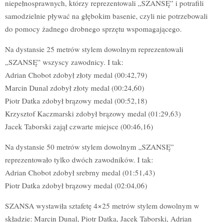
niepełnosprawnych, którzy reprezentowali „SZANSĘ” i potrafili
samodzielnie pływać na głębokim basenie, czyli nie potrzebowali
do pomocy żadnego drobnego sprzętu wspomagającego.
Na dystansie 25 metrów stylem dowolnym reprezentowali
„SZANSĘ” wszyscy zawodnicy. I tak:
Adrian Chobot zdobył złoty medal (00:42,79)
Marcin Dunal zdobył złoty medal (00:24,60)
Piotr Datka zdobył brązowy medal (00:52,18)
Krzysztof Kaczmarski zdobył brązowy medal (01:29,63)
Jacek Taborski zajął czwarte miejsce (00:46,16)
Na dystansie 50 metrów stylem dowolnym „SZANSĘ”
reprezentowało tylko dwóch zawodników. I tak:
Adrian Chobot zdobył srebrny medal (01:51,43)
Piotr Datka zdobył brązowy medal (02:04,06)
SZANSA wystawiła sztafetę 4×25 metrów stylem dowolnym w
składzie: Marcin Dunal, Piotr Datka, Jacek Taborski, Adrian