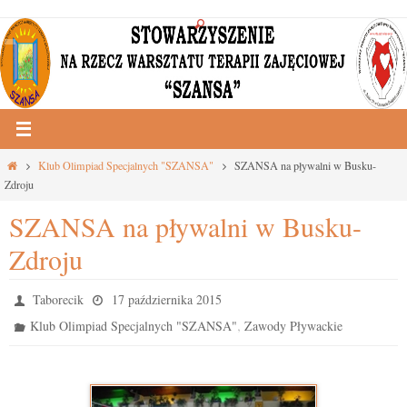
Przejdź
do
treści
Strona
Klub Olimpiad Specjalnych "SZANSA"
SZANSA na pływalni w Busku-
główna
Zdroju
SZANSA na pływalni w Busku-
Zdroju
Taborecik
17 października 2015
,
Klub Olimpiad Specjalnych "SZANSA"
Zawody Pływackie