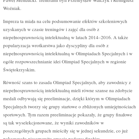
Paweł Menducki. Trenerami byli Przemysław Walczyk i Remigiusz
Woźniak.
Impreza ta miała na celu podsumowanie efektów szkoleniowych
uzyskanych w czasie treningów i zajęć dla osób z
niepełnosprawnością intelektualną w latach 2014–2016. A także
popularyzacja wrotkarstwa jako dyscypliny dla osób z
niepełnosprawnością intelektualną w Olimpiadach Specjalnych i w
ogóle rozpowszechnianie idei Olimpiad Specjalnych w regionie
Świętokrzyskim.
Równość szans to zasada Olimpiad Specjalnych, aby zawodnicy z
niepełnosprawnością intelektualną mieli równe szanse na zdobycie
medali odbywają się preeliminacje, dzięki którym w Olimpiadach
Specjalnych tworzy się grupy startowe o zbliżonych umiejętnościach
sportowych. Tym razem preeliminacje pokazały, że grupy finałowe
są tak wyselekcjonowane, że wyniki zawodników w
poszczególnych grupach mieściły się w jednej sekundzie, co już
pokazywało niesamowite emocje podczas finałów.