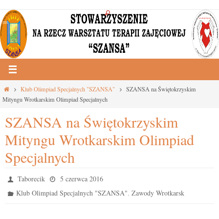
Przejdź
do
treści
Strona
Klub Olimpiad Specjalnych "SZANSA"
SZANSA na Świętokrzyskim
główna
Mityngu Wrotkarskim Olimpiad Specjalnych
SZANSA na Świętokrzyskim
Mityngu Wrotkarskim Olimpiad
Specjalnych
Taborecik
5 czerwca 2016
,
Klub Olimpiad Specjalnych "SZANSA"
Zawody Wrotkarsk