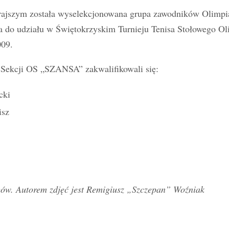
ajszym została wyselekcjonowana grupa zawodników Olimpia
a do udziału w Świętokrzyskim Turnieju Tenisa Stołowego Ol
009.
z Sekcji OS „SZANSA” zakwalifikowali się:
cki
isz
gów. Autorem zdjęć jest Remigiusz „Szczepan” Woźniak