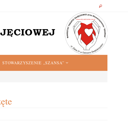
STOWARZYSZENIE „SZANSA”
ęte