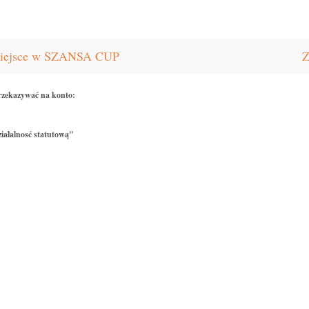
miejsce w SZANSA CUP
Z
rzekazywać na konto:
iałalnosć statutową"