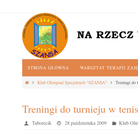
Przejdź
do
treści
Przejdź
STRONA GŁÓWNA
WARSZTAT TERAPII ZAJ
do
treści
Strona
Klub Olimpiad Specjalnych "SZANSA"
Treningi do 
główna
Treningi do turnieju w ten
Taborecik
28 października 2009
Klub Oli