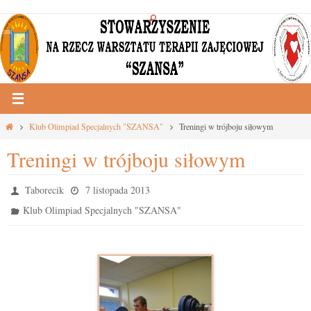
Przejdź
do
treści
Strona
Klub Olimpiad Specjalnych "SZANSA"
Treningi w trójboju siłowym
główna
Treningi w trójboju siłowym
Taborecik
7 listopada 2013
Klub Olimpiad Specjalnych "SZANSA"