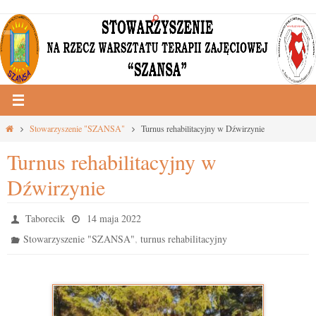
Przejdź
do
treści
Strona
Stowarzyszenie "SZANSA"
Turnus rehabilitacyjny w Dźwirzynie
główna
Turnus rehabilitacyjny w
Dźwirzynie
Taborecik
14 maja 2022
,
Stowarzyszenie "SZANSA"
turnus rehabilitacyjny