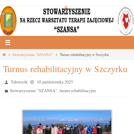
Przejdź
do
treści
Strona
Stowarzyszenie "SZANSA"
Turnus rehabilitacyjny w Szczyrku
główna
Turnus rehabilitacyjny w Szczyrku
Taborecik
10 października 2025
,
Stowarzyszenie "SZANSA"
turnus rehabilitacyjny