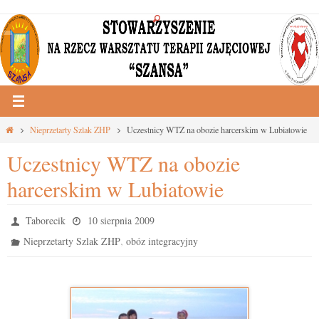
Przejdź
do
treści
Strona
Nieprzetarty Szlak ZHP
Uczestnicy WTZ na obozie harcerskim w Lubiatowie
główna
Uczestnicy WTZ na obozie
harcerskim w Lubiatowie
Taborecik
10 sierpnia 2009
,
Nieprzetarty Szlak ZHP
obóz integracyjny