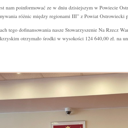
est nam poinformować ze w dniu dzisiejszym w Powiecie Os
ywania różnic między regionami III” z Powiat Ostrowiecki 
ch tego dofinansowania nasze Stowarzyszenie Na Rzecz War
krzyskim otrzymało środki w wysokości 124 640,00 zł. na uno