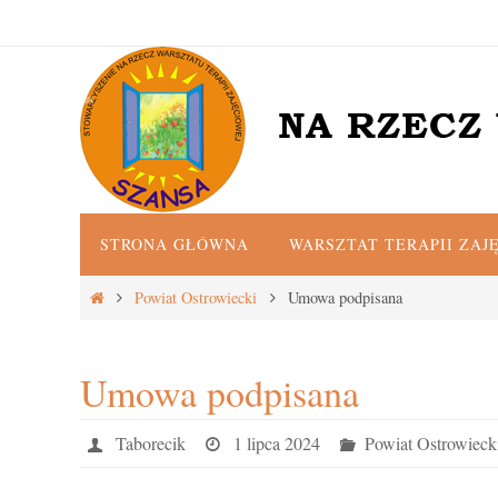
Przejdź
do
treści
Przejdź
STRONA GŁÓWNA
WARSZTAT TERAPII ZAJ
do
treści
Strona
Powiat Ostrowiecki
Umowa podpisana
główna
Umowa podpisana
Taborecik
1 lipca 2024
Powiat Ostrowieck