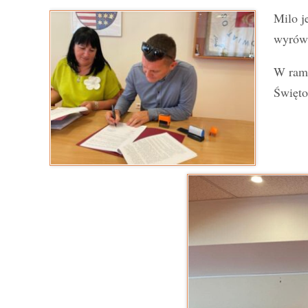
Milo j
wyrówn
W rama
Święto