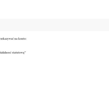
rzekazywać na konto:
iałalnosć statutową"