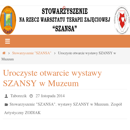
Przejdź
do
treści
Strona
Stowarzyszenie "SZANSA"
Uroczyste otwarcie wystawy SZANSY w
główna
Muzeum
Uroczyste otwarcie wystawy
SZANSY w Muzeum
Taborecik
27 listopada 2014
,
,
Stowarzyszenie "SZANSA"
wystawy SZANSY w Muzeum
Zespół
Artystyczny ZODIAK