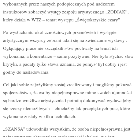
wykonanych przez naszych podopiecznych pod nadzorem
instruktorów zobaczyć występ zespołu artystycznego „ZODIAK”,
który działa w WTZ – temat występu „Świętokrzyskie czary”
Po wysłuchaniu okolicznościowych przemówień i występie
artystycznym wszyscy zebrani udali się na zwiedzanie wystawy .
Oglądający prace nie szczędzili słów pochwały na temat ich
wykonania; a komentarze – same pozytywne. Nie było słychać słów
krytyki, a padały tylko słowa uznania, że pomysł był dobry i jest
godny do naśladowania.
Cel jaki sobie założyliśmy został zrealizowany i mogliśmy pokazać
społeczeństwu, że osoby niepełnosprawne mimo swoich ułomności
są bardzo wrażliwe artystycznie i potrafią dokonywać wydawałoby
się rzeczy niemożliwych – chociażby tak przepięknych prac, które
wykonane zostały w kilku technikach.
„SZANSA” udowodniła wszystkim, że osoba niepełnosprawna jest
pełnoprawnym obywatelem społeczności lokalnej, nie jest