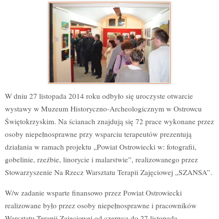
W dniu 27 listopada 2014 roku odbyło się uroczyste otwarcie
wystawy w Muzeum Historyczno-Archeologicznym w Ostrowcu
Świętokrzyskim. Na ścianach znajdują się 72 prace wykonane przez
osoby niepełnosprawne przy wsparciu terapeutów prezentują
działania w ramach projektu „Powiat Ostrowiecki w: fotografii,
gobelinie, rzeźbie, linorycie i malarstwie”, realizowanego przez
Stowarzyszenie Na Rzecz Warsztatu Terapii Zajęciowej „SZANSA”.
W/w zadanie wsparte finansowo przez Powiat Ostrowiecki
realizowane było przez osoby niepełnosprawne i pracowników
Warsztatu Terapii Zajęciowej od czerwca do 27 listopada.