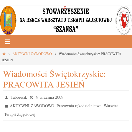
Przejdź
do
treści
Strona
AKTYWNI ZAWODOWO
Wiadomości Świętokrzyskie: PRACOWITA
główna
JESIEŃ
Wiadomości Świętokrzyskie:
PRACOWITA JESIEŃ
Taborecik
9 września 2009
,
,
AKTYWNI ZAWODOWO
Pracownia rękodzielnictwa
Warsztat
Terapii Zajęciowej