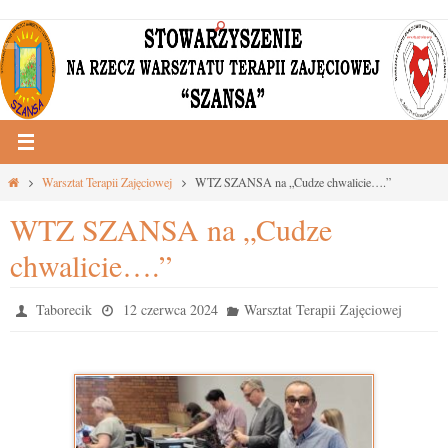
Przejdź
do
treści
Strona
Warsztat Terapii Zajęciowej
WTZ SZANSA na „Cudze chwalicie….”
główna
WTZ SZANSA na „Cudze
chwalicie….”
Taborecik
12 czerwca 2024
Warsztat Terapii Zajęciowej