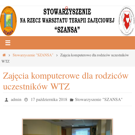
Przejdź
do
treści
Strona
Stowarzyszenie "SZANSA"
Zajęcia komputerowe dla rodziców uczestników
główna
WTZ
Zajęcia komputerowe dla rodziców
uczestników WTZ
admin
17 października 2018
Stowarzyszenie "SZANSA"