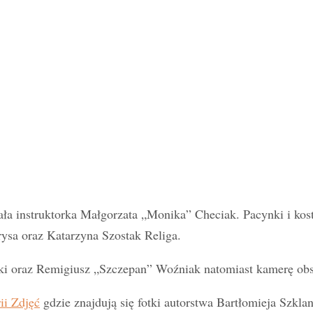
ła instruktorka Małgorzata „Monika” Checiak. Pacynki i kost
rysa oraz Katarzyna Szostak Religa.
ki oraz Remigiusz „Szczepan” Woźniak natomiast kamerę ob
ii Zdjęć
gdzie znajdują się fotki autorstwa Bartłomieja Szk