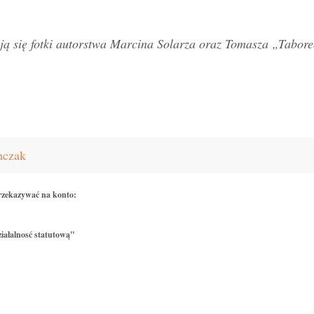
ją się fotki autorstwa Marcina Solarza oraz Tomasza „Tabore
mczak
rzekazywać na konto:
iałalnosć statutową"