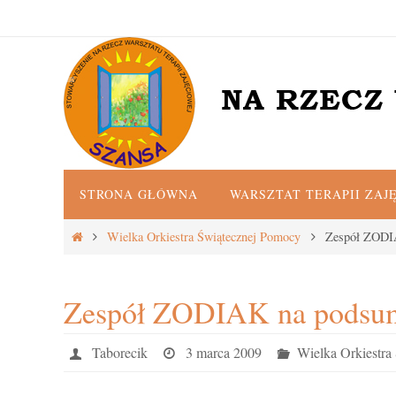
Przejdź
do
treści
Przejdź
STRONA GŁÓWNA
WARSZTAT TERAPII ZAJ
do
treści
Strona
Wielka Orkiestra Świątecznej Pomocy
Zespół ZOD
główna
Zespół ZODIAK na pods
Taborecik
3 marca 2009
Wielka Orkiestra