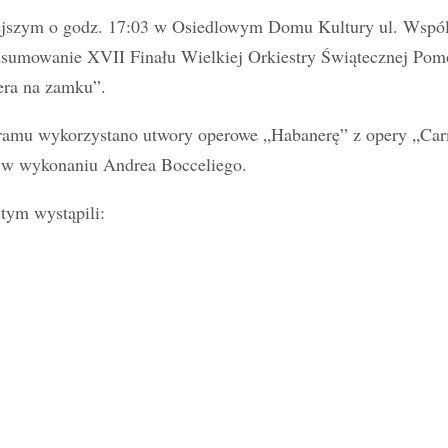
ejszym o godz. 17:03 w Osiedlowym Domu Kultury ul. Wspól
dsumowanie XVII Finału Wielkiej Orkiestry Świątecznej Pom
ra na zamku”.
ramu wykorzystano utwory operowe „Habanerę” z opery „Carm
 w wykonaniu Andrea Bocceliego.
tym wystąpili: