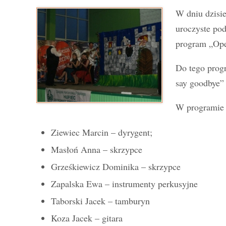
W dniu dzisi
uroczyste po
program „Ope
Do tego prog
say goodbye”
W programie 
Ziewiec Marcin – dyrygent;
Masłoń Anna – skrzypce
Grześkiewicz Dominika – skrzypce
Zapalska Ewa – instrumenty perkusyjne
Taborski Jacek – tamburyn
Koza Jacek – gitara