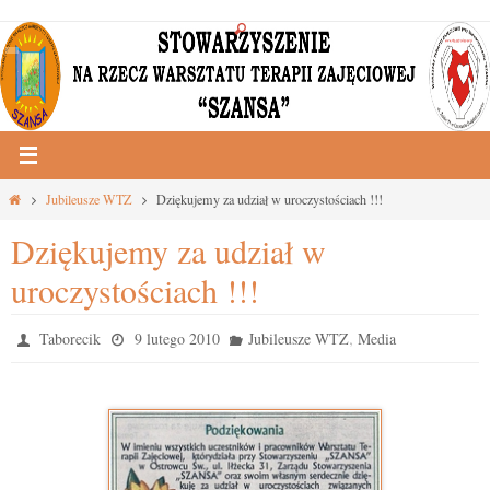
Przejdź
do
treści
Strona
Jubileusze WTZ
Dziękujemy za udział w uroczystościach !!!
główna
Dziękujemy za udział w
uroczystościach !!!
,
Taborecik
9 lutego 2010
Jubileusze WTZ
Media