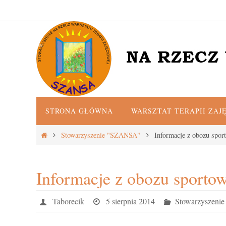
Przejdź
do
treści
Przejdź
STRONA GŁÓWNA
WARSZTAT TERAPII ZAJ
do
treści
Strona
Stowarzyszenie "SZANSA"
Informacje z obozu spo
główna
Informacje z obozu sport
Taborecik
5 sierpnia 2014
Stowarzyszen