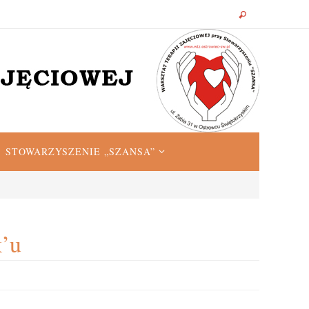
STOWARZYSZENIE „SZANSA”
k’u