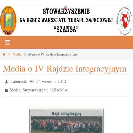
Przejdź
do
treści
Strona
Media
Media o IV Rajdzie Integracyjnym
główna
Media o IV Rajdzie Integracyjnym
Taborecik
24 września 2012
,
Media
Stowarzyszenie "SZANSA"