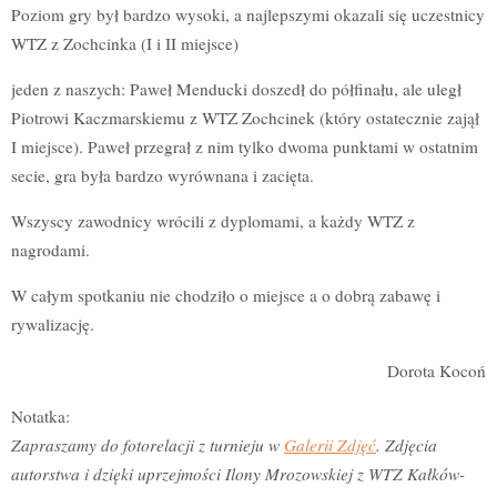
Poziom gry był bardzo wysoki, a najlepszymi okazali się uczestnicy
WTZ z Zochcinka (I i II miejsce)
jeden z naszych: Paweł Menducki doszedł do półfinału, ale uległ
Piotrowi Kaczmarskiemu z WTZ Zochcinek (który ostatecznie zajął
I miejsce). Paweł przegrał z nim tylko dwoma punktami w ostatnim
secie, gra była bardzo wyrównana i zacięta.
Wszyscy zawodnicy wrócili z dyplomami, a każdy WTZ z
nagrodami.
W całym spotkaniu nie chodziło o miejsce a o dobrą zabawę i
rywalizację.
Dorota Kocoń
Notatka:
Zapraszamy do fotorelacji z turnieju w
Galerii Zdjęć
. Zdjęcia
autorstwa i dzięki uprzejmości Ilony Mrozowskiej z WTZ Kałków-