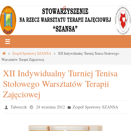
Przejdź
do
treści
Strona
Zespół Sportowy SZANSA
XII Indywidualny Turniej Tenisa Stołowego
główna
Warsztatów Terapii Zajęciowej
XII Indywidualny Turniej Tenisa
Stołowego Warsztatów Terapii
Zajęciowej
Taborecik
24 września 2012
Zespół Sportowy SZANSA